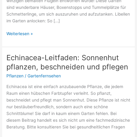
winzigen bemalten Flügeln entworfen wurde! Diese Gärten
sind wunderbare Häuser, Boxenstopps und Tummelplätze für
Schmetterlinge, um sich auszuruhen und aufzutanken. Libellen
im Garten anlocken: So […]
Schmetterlingsgarten
Weiterlesen »
anlegen:
Diese
Pflanzen
Echinacea-Leitfaden: Sonnenhut
überzeugen!
pflanzen, beschneiden und pflegen
Pflanzen
/
Gartenfernsehen
Echinacea ist eine einfach anzubauende Pflanze, die jedem
Raum einen hübschen Farbtupfer verleiht. So pflanzt,
beschneidet und pflegt man Sonnenhut. Diese Pflanze ist nicht
nur bestäuberfreundlich, sondern auch eine schöne
Schnittblume! Sie darf in kaum einem Garten fehlen. Bei
diesem Beitrag handelt es sich nicht um eine fachmedizinische
Beratung. Bitte konsultieren Sie bei gesundheitlichen Fragen