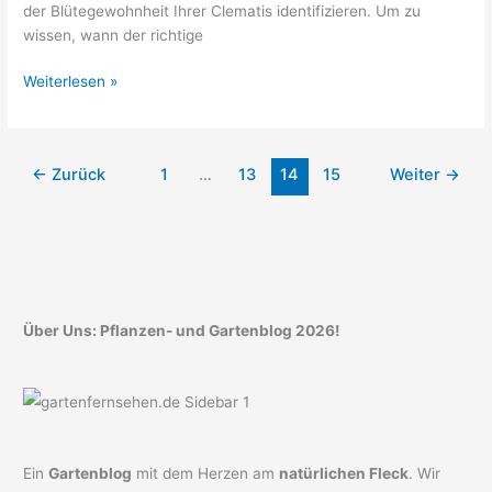
der Blütegewohnheit Ihrer Clematis identifizieren. Um zu
wissen, wann der richtige
Clematis
Weiterlesen »
schneiden:
Herbst
oder
←
Zurück
1
…
13
14
15
Weiter
→
Frühjahr?
Über Uns: Pflanzen- und Gartenblog 2026!
Ein
Gartenblog
mit dem Herzen am
natürlichen Fleck
. Wir