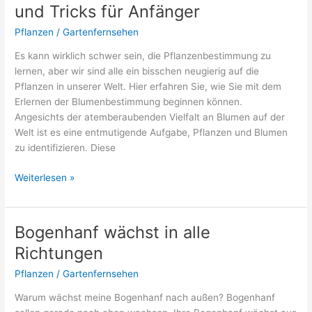
und Tricks für Anfänger
kennt
Pflanzen
/
Gartenfernsehen
Es kann wirklich schwer sein, die Pflanzenbestimmung zu
lernen, aber wir sind alle ein bisschen neugierig auf die
Pflanzen in unserer Welt. Hier erfahren Sie, wie Sie mit dem
Erlernen der Blumenbestimmung beginnen können.
Angesichts der atemberaubenden Vielfalt an Blumen auf der
Welt ist es eine entmutigende Aufgabe, Pflanzen und Blumen
zu identifizieren. Diese
Pflanzen
Weiterlesen »
bestimmen
lernen:
Tipps
Bogenhanf wächst in alle
und
Richtungen
Tricks
für
Pflanzen
/
Gartenfernsehen
Anfänger
Warum wächst meine Bogenhanf nach außen? Bogenhanf