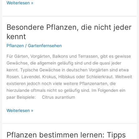
Echinacea-
Weiterlesen »
Leitfaden:
Sonnenhut
pflanzen,
Besondere Pflanzen, die nicht jeder
beschneiden
kennt
und
pflegen
Pflanzen
/
Gartenfernsehen
Für Gärten, Vorgärten, Balkons und Terrassen, gibt es gewisse
Gewächse, die allgemein geläufig sind und die quasi jeder
kennt. Typische Gewächse in deutschen Vorgärten sind etwa
Rosen. Lavendel. Krokus, Hibiskus oder Schleierkraut. Weltweit
existieren jedoch noch viele weitere Pflanzenarten, die
hierzulande oftmals nicht so geläufig sind. Im Folgenden ein
paar Beispiele: Citrus aurantium
Besondere
Weiterlesen »
Pflanzen,
die
nicht
Pflanzen bestimmen lernen: Tipps
jeder