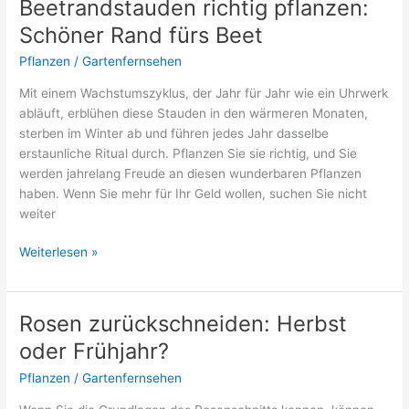
Beetrandstauden richtig pflanzen:
nicht?
Schöner Rand fürs Beet
Pflanzen
/
Gartenfernsehen
Mit einem Wachstumszyklus, der Jahr für Jahr wie ein Uhrwerk
abläuft, erblühen diese Stauden in den wärmeren Monaten,
sterben im Winter ab und führen jedes Jahr dasselbe
erstaunliche Ritual durch. Pflanzen Sie sie richtig, und Sie
werden jahrelang Freude an diesen wunderbaren Pflanzen
haben. Wenn Sie mehr für Ihr Geld wollen, suchen Sie nicht
weiter
Beetrandstauden
Weiterlesen »
richtig
pflanzen:
Schöner
Rosen zurückschneiden: Herbst
Rand
oder Frühjahr?
fürs
Beet
Pflanzen
/
Gartenfernsehen