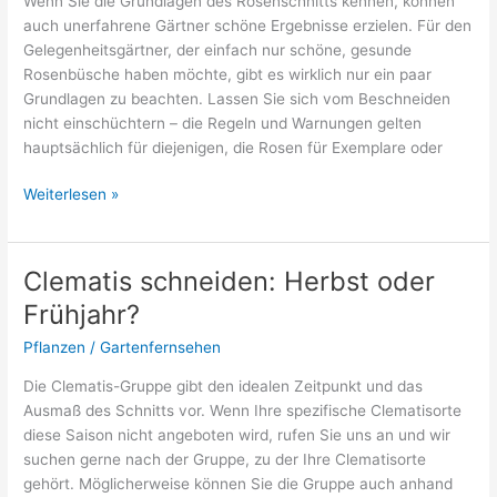
Wenn Sie die Grundlagen des Rosenschnitts kennen, können
auch unerfahrene Gärtner schöne Ergebnisse erzielen. Für den
Gelegenheitsgärtner, der einfach nur schöne, gesunde
Rosenbüsche haben möchte, gibt es wirklich nur ein paar
Grundlagen zu beachten. Lassen Sie sich vom Beschneiden
nicht einschüchtern – die Regeln und Warnungen gelten
hauptsächlich für diejenigen, die Rosen für Exemplare oder
Rosen
Weiterlesen »
zurückschneiden:
Herbst
oder
Clematis schneiden: Herbst oder
Frühjahr?
Frühjahr?
Pflanzen
/
Gartenfernsehen
Die Clematis-Gruppe gibt den idealen Zeitpunkt und das
Ausmaß des Schnitts vor. Wenn Ihre spezifische Clematisorte
diese Saison nicht angeboten wird, rufen Sie uns an und wir
suchen gerne nach der Gruppe, zu der Ihre Clematisorte
gehört. Möglicherweise können Sie die Gruppe auch anhand