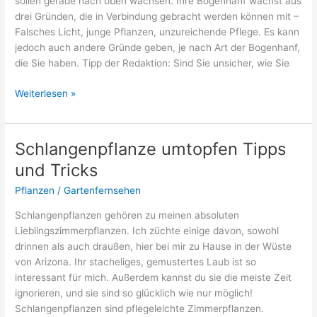
sollen gerade nach oben wachsen. Ihre Bogenhanf wächst aus
drei Gründen, die in Verbindung gebracht werden können mit –
Falsches Licht, junge Pflanzen, unzureichende Pflege. Es kann
jedoch auch andere Gründe geben, je nach Art der Bogenhanf,
die Sie haben. Tipp der Redaktion: Sind Sie unsicher, wie Sie
Bogenhanf
Weiterlesen »
wächst
in
alle
Schlangenpflanze umtopfen Tipps
Richtungen
und Tricks
Pflanzen
/
Gartenfernsehen
Schlangenpflanzen gehören zu meinen absoluten
Lieblingszimmerpflanzen. Ich züchte einige davon, sowohl
drinnen als auch draußen, hier bei mir zu Hause in der Wüste
von Arizona. Ihr stacheliges, gemustertes Laub ist so
interessant für mich. Außerdem kannst du sie die meiste Zeit
ignorieren, und sie sind so glücklich wie nur möglich!
Schlangenpflanzen sind pflegeleichte Zimmerpflanzen.