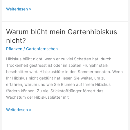
Schlangenpflanze
Weiterlesen »
umtopfen
Tipps
und
Warum blüht mein Gartenhibiskus
Tricks
nicht?
Pflanzen
/
Gartenfernsehen
Hibiskus blüht nicht, wenn er zu viel Schatten hat, durch
Trockenheit gestresst ist oder im späten Frühjahr stark
beschnitten wird. Hibiskusblüte in den Sommermonaten. Wenn
Ihr Hibiskus nicht geblüht hat, lesen Sie weiter, um zu
erfahren, warum und wie Sie Blumen auf Ihrem Hibiskus
fördern können. Zu viel Stickstoffdünger fördert das
Wachstum der Hibiskusblätter mit
Warum
Weiterlesen »
blüht
mein
Gartenhibiskus