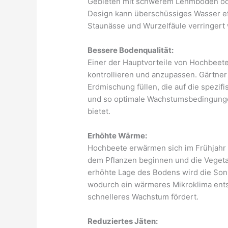
Gebieten mit schwerem Lehmboden ode
Design kann überschüssiges Wasser eff
Staunässe und Wurzelfäule verringert 
Bessere Bodenqualität:
Einer der Hauptvorteile von Hochbeeten
kontrollieren und anzupassen. Gärtne
Erdmischung füllen, die auf die spezif
und so optimale Wachstumsbedingunge
bietet.
Erhöhte Wärme:
Hochbeete erwärmen sich im Frühjahr t
dem Pflanzen beginnen und die Vegeta
erhöhte Lage des Bodens wird die Son
wodurch ein wärmeres Mikroklima ents
schnelleres Wachstum fördert.
Reduziertes Jäten: