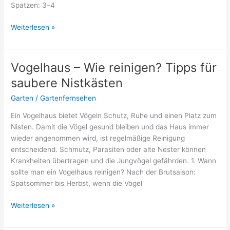
Spatzen: 3–4
Vogelhaus
Weiterlesen »
–
Was
muss
Vogelhaus – Wie reinigen? Tipps für
ich
saubere Nistkästen
beachten?
Garten
/
Gartenfernsehen
Ein Vogelhaus bietet Vögeln Schutz, Ruhe und einen Platz zum
Nisten. Damit die Vögel gesund bleiben und das Haus immer
wieder angenommen wird, ist regelmäßige Reinigung
entscheidend. Schmutz, Parasiten oder alte Nester können
Krankheiten übertragen und die Jungvögel gefährden. 1. Wann
sollte man ein Vogelhaus reinigen? Nach der Brutsaison:
Spätsommer bis Herbst, wenn die Vögel
Vogelhaus
Weiterlesen »
–
Wie