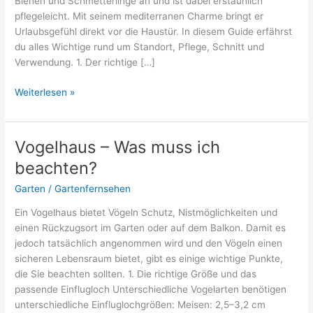
Bienen und Schmetterlinge an und ist dabei erstaunlich
pflegeleicht. Mit seinem mediterranen Charme bringt er
Urlaubsgefühl direkt vor die Haustür. In diesem Guide erfährst
du alles Wichtige rund um Standort, Pflege, Schnitt und
Verwendung. 1. Der richtige […]
Lavendel
Weiterlesen »
im
Garten
–
Vogelhaus – Was muss ich
Der
beachten?
komplette
Guide
Garten
/
Gartenfernsehen
Ein Vogelhaus bietet Vögeln Schutz, Nistmöglichkeiten und
einen Rückzugsort im Garten oder auf dem Balkon. Damit es
jedoch tatsächlich angenommen wird und den Vögeln einen
sicheren Lebensraum bietet, gibt es einige wichtige Punkte,
die Sie beachten sollten. 1. Die richtige Größe und das
passende Einflugloch Unterschiedliche Vogelarten benötigen
unterschiedliche Einfluglochgrößen: Meisen: 2,5–3,2 cm