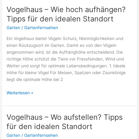
reinigen?
Vogelhaus – Wie hoch aufhängen?
Tipps
Tipps für den idealen Standort
für
saubere
Garten
/
Gartenfernsehen
Nistkästen
Ein Vogelhaus bietet Vögeln Schutz, Nistmöglichkeiten und
einen Rückzugsort im Garten. Damit es von den Vögeln
angenommen wird, ist die Aufhänghöhe entscheidend. Die
richtige Höhe schützt die Tiere vor Fressfeinden, Wind und
Wetter und sorgt für optimale Lebensbedingungen. 1. Ideale
Höhe für kleine Vögel Für Meisen, Spatzen oder Zaunkönige
liegt die optimale Höhe bei 2
Vogelhaus
Weiterlesen »
–
Wie
hoch
Vogelhaus – Wo aufstellen? Tipps
aufhängen?
für den idealen Standort
Tipps
für
Garten
/
Gartenfernsehen