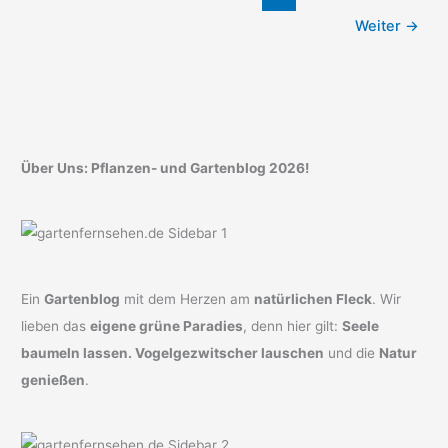
Kinder
Weiter
→
–
Ideen
für
jede
Gelegenheit
Über Uns: Pflanzen- und Gartenblog 2026!
Ein
Gartenblog
mit dem Herzen am
natürlichen Fleck
. Wir
lieben das
eigene grüne Paradies
, denn hier gilt:
Seele
baumeln lassen. Vogelgezwitscher lauschen
und die
Natur
genießen
.