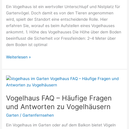
den
Ein Vogelhaus ist ein wertvoller Unterschlupf und Nistplatz für
idealen
Gartenvögel. Doch damit es von den Tieren angenommen
Standort
wird, spielt der Standort eine entscheidende Rolle. Hier
erfahren Sie, worauf es beim Aufstellen eines Vogelhauses
ankommt. 1. Höhe des Vogelhauses Die Höhe über dem Boden
beeinflusst die Sicherheit vor Fressfeinden: 2–4 Meter über
dem Boden ist optimal
Vogelhaus
Weiterlesen »
–
Wo
aufstellen?
Tipps
für
den
Vogelhaus FAQ – Häufige Fragen
idealen
und Antworten zu Vogelhäusern
Standort
Garten
/
Gartenfernsehen
Ein Vogelhaus im Garten oder auf dem Balkon bietet Vögeln