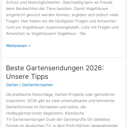
Schutz und Nistmöglichkeiten. Gleichzeitig kann es Freude
beim Beobachten der Tiere bereiten. Damit Vogelhäuser
artgerecht genutzt werden können, ergeben sich jedoch viele
Fragen. Hier haben wir die häufigsten Fragen und Antworten
rund um Vogelhäuser zusammengestellt. Liste mit Fragen und
Antworten zu Vogelhäusern Vogelhaus – Wo
Vogelhaus
Weiterlesen »
FAQ
–
Häufige
Beste Gartensendungen 2026:
Fragen
Unsere Tipps
und
Antworten
Garten
/
Gartenfernsehen
zu
Ob praktische Ratschläge, Garten‑Projekte oder gemütliche
Vogelhäusern
Inspiration: 2026 gibt es viele unterhaltsame und lehrreiche
Gartenformate im Fernsehen und online, die
Hobbygärtner:innen begeistern. Klassische
TV‑Gartensendungen Duell der Gartenprofis Ein beliebtes
Format im deutschen TV, in dem Profi‑Gärtner gegeneinander