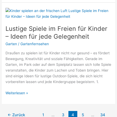
–
Fakten
zu
Anlagen,
Mitgliedern
Lustige Spiele im Freien für Kinder
und
– Ideen für jede Gelegenheit
Flächen
Garten
/
Gartenfernsehen
Draußen zu spielen ist für Kinder nicht nur gesund – es fördert
Bewegung, Kreativität und soziale Fähigkeiten. Gerade im
Garten, im Park oder auf dem Spielplatz lassen sich tolle Spiele
veranstalten, die Kinder zum Lachen und Toben bringen. Hier
sind einige Ideen für lustige Outdoor-Spiele, die sich leicht
vorbereiten lassen und jede Kindergruppe begeistern. 1.
Lustige
Weiterlesen »
Spiele
im
Freien
←
Zurück
1
…
3
4
5
…
34
für