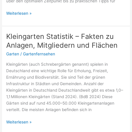
über den optimalen Zeitpunkt bis zu praktischen Tipps für
Zwetschgenbaum
Weiterlesen »
schneiden
–
der
Kleingarten Statistik – Fakten zu
komplette
Anlagen, Mitgliedern und Flächen
Guide
Garten
/
Gartenfernsehen
Kleingärten (auch Schrebergärten genannt) spielen in
Deutschland eine wichtige Rolle für Erholung, Freizeit,
Ernährung und Biodiversität. Sie sind Teil der grünen
Infrastruktur in Städten und Gemeinden. Anzahl der
Kleingärten in Deutschland Deutschlandweit gibt es etwa 1,0–
1,1 Millionen Kleingärten (Stand 2024). (BdB 2024) Diese
Gärten sind auf rund 45.000–50.000 Kleingartenanlagen
verteilt. Die meisten Anlagen befinden sich in
Kleingarten
Weiterlesen »
Statistik