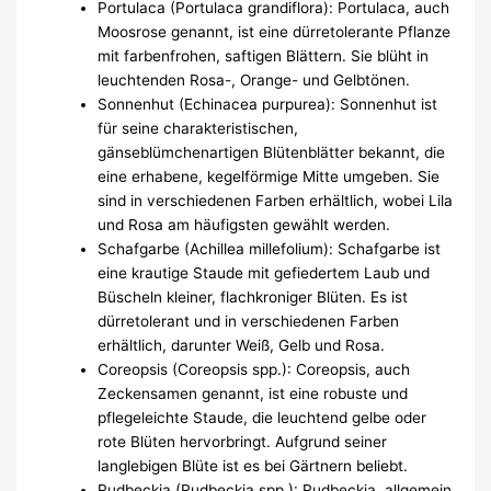
Portulaca (Portulaca grandiflora): Portulaca, auch
Moosrose genannt, ist eine dürretolerante Pflanze
mit farbenfrohen, saftigen Blättern. Sie blüht in
leuchtenden Rosa-, Orange- und Gelbtönen.
Sonnenhut (Echinacea purpurea): Sonnenhut ist
für seine charakteristischen,
gänseblümchenartigen Blütenblätter bekannt, die
eine erhabene, kegelförmige Mitte umgeben. Sie
sind in verschiedenen Farben erhältlich, wobei Lila
und Rosa am häufigsten gewählt werden.
Schafgarbe (Achillea millefolium): Schafgarbe ist
eine krautige Staude mit gefiedertem Laub und
Büscheln kleiner, flachkroniger Blüten. Es ist
dürretolerant und in verschiedenen Farben
erhältlich, darunter Weiß, Gelb und Rosa.
Coreopsis (Coreopsis spp.): Coreopsis, auch
Zeckensamen genannt, ist eine robuste und
pflegeleichte Staude, die leuchtend gelbe oder
rote Blüten hervorbringt. Aufgrund seiner
langlebigen Blüte ist es bei Gärtnern beliebt.
Rudbeckia (Rudbeckia spp.): Rudbeckia, allgemein