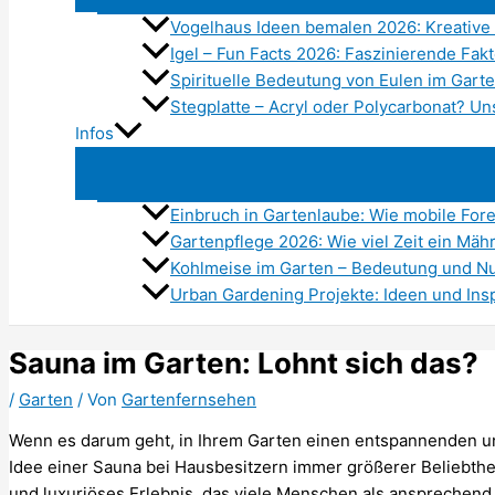
Vogelhaus Ideen bemalen 2026: Kreative
Igel – Fun Facts 2026: Faszinierende Fak
Spirituelle Bedeutung von Eulen im Gart
Stegplatte – Acryl oder Polycarbonat? U
Infos
Einbruch in Gartenlaube: Wie mobile Fore
Gartenpflege 2026: Wie viel Zeit ein Mäh
Kohlmeise im Garten – Bedeutung und N
Urban Gardening Projekte: Ideen und Insp
Sauna im Garten: Lohnt sich das?
/
Garten
/ Von
Gartenfernsehen
Wenn es darum geht, in Ihrem Garten einen entspannenden un
Idee einer Sauna bei Hausbesitzern immer größerer Beliebtheit
und luxuriöses Erlebnis, das viele Menschen als ansprechend