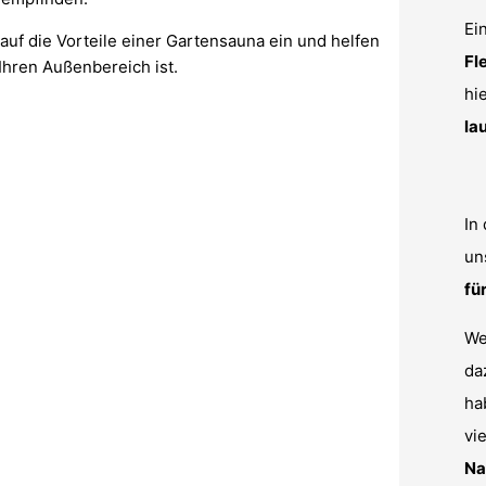
Ei
 auf die Vorteile einer Gartensauna ein und helfen
Fl
 Ihren Außenbereich ist.
hie
la
In
un
fü
We
da
ha
vi
Na