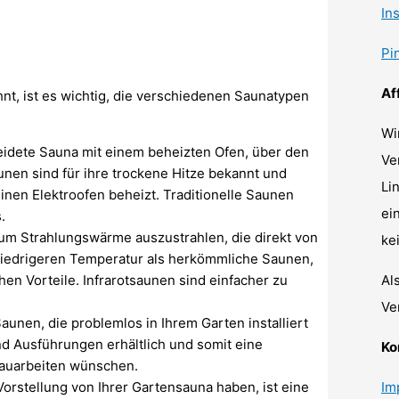
In
Pi
Af
hnt, ist es wichtig, die verschiedenen Saunatypen
Wi
kleidete Sauna mit einem beheizten Ofen, über den
Ve
nen sind für ihre trockene Hitze bekannt und
Li
nen Elektroofen beheizt. Traditionelle Saunen
ei
.
, um Strahlungswärme auszustrahlen, die direkt von
ke
r niedrigeren Temperatur als herkömmliche Saunen,
hen Vorteile. Infrarotsaunen sind einfacher zu
Al
Ve
aunen, die problemlos in Ihrem Garten installiert
d Ausführungen erhältlich und somit eine
Ko
 Bauarbeiten wünschen.
rstellung von Ihrer Gartensauna haben, ist eine
Im