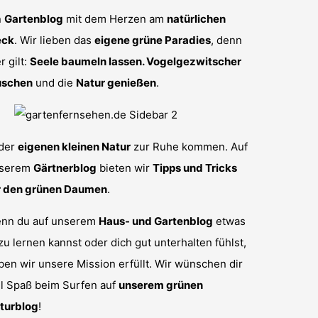
n
Gartenblog
mit dem Herzen am
natürlichen
eck
. Wir lieben das
eigene grüne Paradies
, denn
r gilt:
Seele baumeln lassen. Vogelgezwitscher
uschen
und die
Natur genießen
.
 der
eigenen kleinen Natur
zur Ruhe kommen. Auf
serem
Gärtnerblog
bieten wir
Tipps und Tricks
r den grünen Daumen
.
nn du auf unserem
Haus- und Gartenblog
etwas
zu lernen kannst oder dich gut unterhalten fühlst,
ben wir unsere Mission erfüllt. Wir wünschen dir
el Spaß beim Surfen auf
unserem grünen
turblog
!