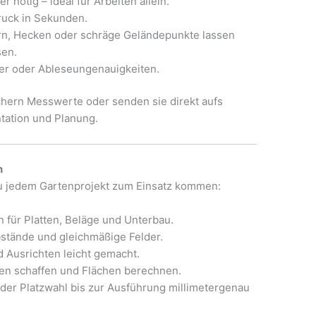
er nötig – ideal für Arbeiten allein.
ruck in Sekunden.
rn, Hecken oder schräge Geländepunkte lassen
sen.
ler oder Ableseungenauigkeiten.
ichern Messwerte oder senden sie direkt aufs
tation und Planung.
n
u jedem Gartenprojekt zum Einsatz kommen:
 für Platten, Beläge und Unterbau.
Abstände und gleichmäßige Felder.
nd Ausrichten leicht gemacht.
en schaffen und Flächen berechnen.
 der Platzwahl bis zur Ausführung millimetergenau