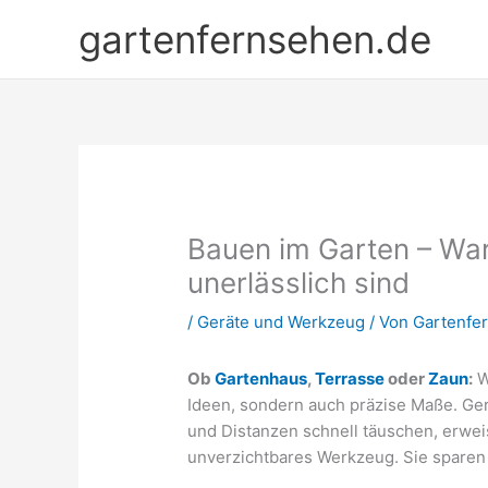
Zum
gartenfernsehen.de
Inhalt
springen
Bauen im Garten – Wa
unerlässlich sind
/
Geräte und Werkzeug
/ Von
Gartenfe
Ob
Gartenhaus
,
Terrasse
oder
Zaun
:
W
Ideen, sondern auch präzise Maße. Ge
und Distanzen schnell täuschen, erwe
unverzichtbares Werkzeug. Sie sparen 