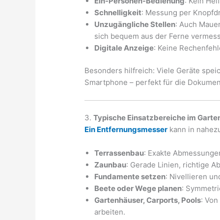
Ein-Personen-Bedienung
: Kein Helf
Schnelligkeit
: Messung per Knopfd
Unzugängliche Stellen
: Auch Maue
sich bequem aus der Ferne vermes
Digitale Anzeige
: Keine Rechenfeh
Besonders hilfreich: Viele Geräte spe
Smartphone – perfekt für die Dokumen
3.
Typische Einsatzbereiche im Garte
Ein Entfernungsmesser
kann in nahez
Terrassenbau
: Exakte Abmessungen
Zaunbau
: Gerade Linien, richtige 
Fundamente setzen
: Nivellieren u
Beete oder Wege planen
: Symmetri
Gartenhäuser, Carports, Pools
: Von
arbeiten.