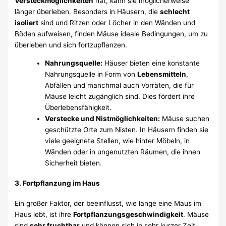
Versteckmöglichkeiten
hat, kann sie möglicherweise
länger überleben. Besonders in Häusern, die
schlecht
isoliert
sind und Ritzen oder Löcher in den Wänden und
Böden aufweisen, finden Mäuse ideale Bedingungen, um zu
überleben und sich fortzupflanzen.
Nahrungsquelle:
Häuser bieten eine konstante
Nahrungsquelle in Form von
Lebensmitteln
,
Abfällen und manchmal auch Vorräten, die für
Mäuse leicht zugänglich sind. Dies fördert ihre
Überlebensfähigkeit.
Verstecke und Nistmöglichkeiten:
Mäuse suchen
geschützte Orte zum Nisten. In Häusern finden sie
viele geeignete Stellen, wie hinter Möbeln, in
Wänden oder in ungenutzten Räumen, die ihnen
Sicherheit bieten.
3.
Fortpflanzung im Haus
Ein großer Faktor, der beeinflusst, wie lange eine Maus im
Haus lebt, ist ihre
Fortpflanzungsgeschwindigkeit
. Mäuse
sind
sehr fruchtbar
und können sich in sehr kurzer Zeit