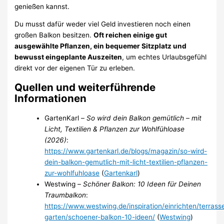
genießen kannst.
Du musst dafür weder viel Geld investieren noch einen
großen Balkon besitzen.
Oft reichen einige gut
ausgewählte Pflanzen, ein bequemer Sitzplatz und
bewusst eingeplante Auszeiten
, um echtes Urlaubsgefühl
direkt vor der eigenen Tür zu erleben.
Quellen und weiterführende
Informationen
GartenKarl –
So wird dein Balkon gemütlich – mit
Licht, Textilien & Pflanzen zur Wohlfühloase
(2026)
:
https://www.gartenkarl.de/blogs/magazin/so-wird-
dein-balkon-gemutlich-mit-licht-textilien-pflanzen-
zur-wohlfuhloase
(
Gartenkarl
)
Westwing –
Schöner Balkon: 10 Ideen für Deinen
Traumbalkon
:
https://www.westwing.de/inspiration/einrichten/terrass
garten/schoener-balkon-10-ideen/
(
Westwing
)