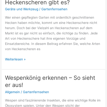
Heckenscheren gibt es?
zur
Sicherheit
Geräte und Werkzeug
/
Gartenfernsehen
Wer einen gepflegten Garten mit ordentlich geschnittenen
Hecken haben möchte, kommt um eine Heckenschere nicht
herum. Doch bei der Vielzahl an Heckenscheren auf dem
Markt ist es gar nicht so einfach, die richtige zu finden. Jede
Art von Heckenschere hat ihre eigenen Vorzüge und
Einsatzbereiche. In diesem Beitrag erfahren Sie, welche Arten
von Heckenscheren es
Heckenscheren-
Weiterlesen »
Arten:
Was
für
Wespenkönig erkennen – So sieht
Heckenscheren
er aus!
gibt
es?
Allgemein
/
Gartenfernsehen
Wespen sind faszinierende Insekten, die eine wichtige Rolle im
Ökosystem spielen. Unter den Wespen sticht der