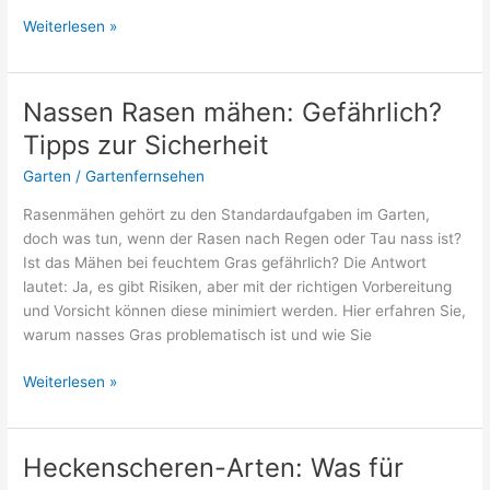
Wie
Weiterlesen »
pflanzt
man
Knoblauch
Nassen Rasen mähen: Gefährlich?
richtig?
Tipps zur Sicherheit
Schritt-
für-
Garten
/
Gartenfernsehen
Schritt-
Rasenmähen gehört zu den Standardaufgaben im Garten,
Anleitung
doch was tun, wenn der Rasen nach Regen oder Tau nass ist?
Ist das Mähen bei feuchtem Gras gefährlich? Die Antwort
lautet: Ja, es gibt Risiken, aber mit der richtigen Vorbereitung
und Vorsicht können diese minimiert werden. Hier erfahren Sie,
warum nasses Gras problematisch ist und wie Sie
Nassen
Weiterlesen »
Rasen
mähen:
Gefährlich?
Heckenscheren-Arten: Was für
Tipps