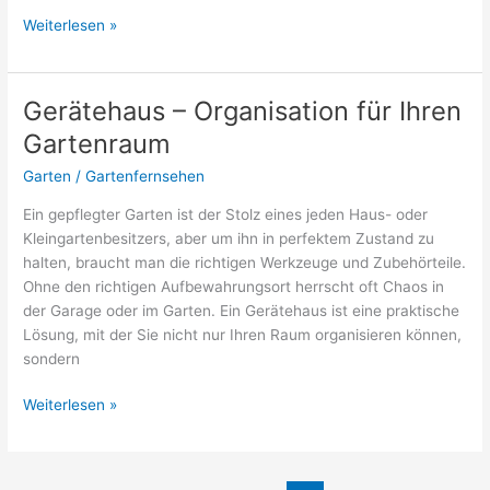
Wie
Weiterlesen »
sich
Hunde
im
Gerätehaus – Organisation für Ihren
Garten
Gartenraum
pudelwohl
fühlen
Garten
/
Gartenfernsehen
Ein gepflegter Garten ist der Stolz eines jeden Haus- oder
Kleingartenbesitzers, aber um ihn in perfektem Zustand zu
halten, braucht man die richtigen Werkzeuge und Zubehörteile.
Ohne den richtigen Aufbewahrungsort herrscht oft Chaos in
der Garage oder im Garten. Ein Gerätehaus ist eine praktische
Lösung, mit der Sie nicht nur Ihren Raum organisieren können,
sondern
Gerätehaus
Weiterlesen »
–
Organisation
für