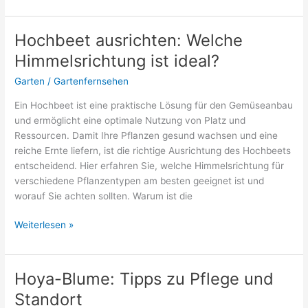
Rasenmäher
ist
für
Hochbeet ausrichten: Welche
große
Himmelsrichtung ist ideal?
Flächen
geeignet?
Garten
/
Gartenfernsehen
Ein Hochbeet ist eine praktische Lösung für den Gemüseanbau
und ermöglicht eine optimale Nutzung von Platz und
Ressourcen. Damit Ihre Pflanzen gesund wachsen und eine
reiche Ernte liefern, ist die richtige Ausrichtung des Hochbeets
entscheidend. Hier erfahren Sie, welche Himmelsrichtung für
verschiedene Pflanzentypen am besten geeignet ist und
worauf Sie achten sollten. Warum ist die
Hochbeet
Weiterlesen »
ausrichten:
Welche
Himmelsrichtung
Hoya-Blume: Tipps zu Pflege und
ist
Standort
ideal?