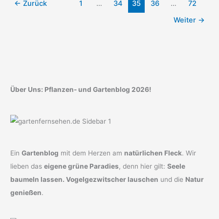
←
Zurück
1
…
34
35
36
…
72
Ihren
Gartenraum
Weiter
→
Über Uns: Pflanzen- und Gartenblog 2026!
Ein
Gartenblog
mit dem Herzen am
natürlichen Fleck
. Wir
lieben das
eigene grüne Paradies
, denn hier gilt:
Seele
baumeln lassen. Vogelgezwitscher lauschen
und die
Natur
genießen
.