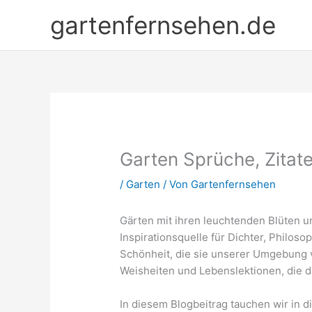
Zum
gartenfernsehen.de
Inhalt
springen
Garten Sprüche, Zitat
/
Garten
/ Von
Gartenfernsehen
Gärten mit ihren leuchtenden Blüten u
Inspirationsquelle für Dichter, Philos
Schönheit, die sie unserer Umgebung v
Weisheiten und Lebenslektionen, die d
In diesem Blogbeitrag tauchen wir in d