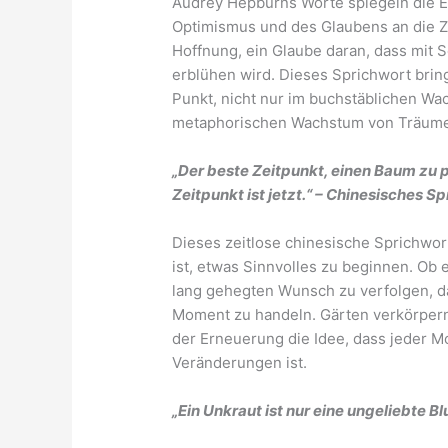
Audrey Hepburns Worte spiegeln die Es
Optimismus und des Glaubens an die Zu
Hoffnung, ein Glaube daran, dass mit 
erblühen wird. Dieses Sprichwort bring
Punkt, nicht nur im buchstäblichen Wa
metaphorischen Wachstum von Träume
„Der beste Zeitpunkt, einen Baum zu p
Zeitpunkt ist jetzt.“ – Chinesisches S
Dieses zeitlose chinesische Sprichwort
ist, etwas Sinnvolles zu beginnen. Ob
lang gehegten Wunsch zu verfolgen, da
Moment zu handeln. Gärten verkörpern 
der Erneuerung die Idee, dass jeder 
Veränderungen ist.
„Ein Unkraut ist nur eine ungeliebte B